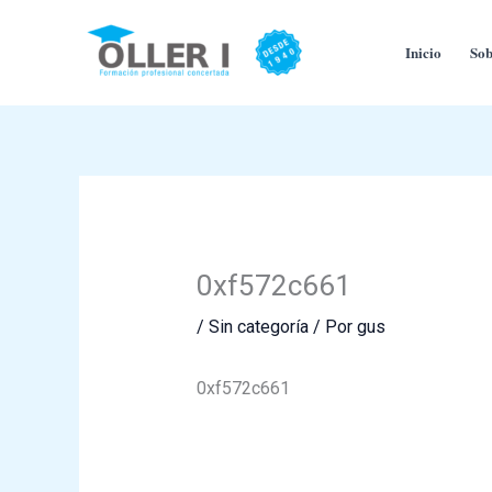
Ir
al
Inicio
Sob
contenido
0xf572c661
/
Sin categoría
/ Por
gus
0xf572c661