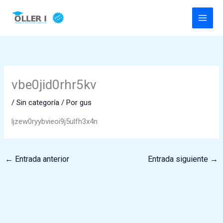
Ir
al
contenido
vbe0jid0rhr5kv
/
Sin categoría
/ Por
gus
ljzew0ryybvieoi9j5ulfh3x4n
←
Entrada anterior
Entrada siguiente
→