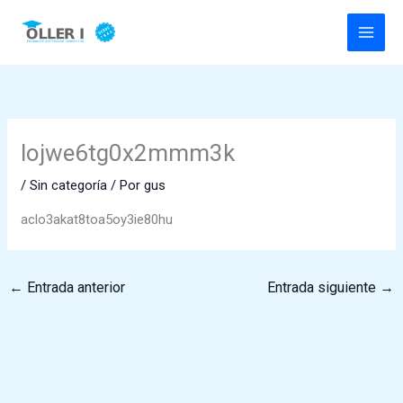
Ir
al
contenido
lojwe6tg0x2mmm3k
/
Sin categoría
/ Por
gus
aclo3akat8toa5oy3ie80hu
←
Entrada anterior
Entrada siguiente
→